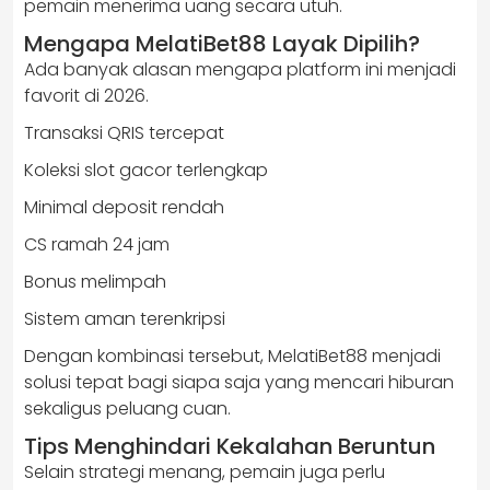
pemain menerima uang secara utuh.
Mengapa MelatiBet88 Layak Dipilih?
Ada banyak alasan mengapa platform ini menjadi
favorit di 2026.
Transaksi QRIS tercepat
Koleksi slot gacor terlengkap
Minimal deposit rendah
CS ramah 24 jam
Bonus melimpah
Sistem aman terenkripsi
Dengan kombinasi tersebut, MelatiBet88 menjadi
solusi tepat bagi siapa saja yang mencari hiburan
sekaligus peluang cuan.
Tips Menghindari Kekalahan Beruntun
Selain strategi menang, pemain juga perlu