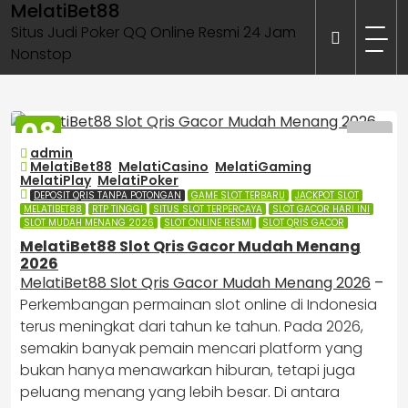
MelatiBet88
Skip
to
Situs Judi Poker QQ Online Resmi 24 Jam
content
Nonstop
08
FEB
admin
2026
MelatiBet88
,
MelatiCasino
,
MelatiGaming
,
MelatiPlay
,
MelatiPoker
DEPOSIT QRIS TANPA POTONGAN
GAME SLOT TERBARU
JACKPOT SLOT
MELATIBET88
RTP TINGGI
SITUS SLOT TERPERCAYA
SLOT GACOR HARI INI
SLOT MUDAH MENANG 2026
SLOT ONLINE RESMI
SLOT QRIS GACOR
MelatiBet88 Slot Qris Gacor Mudah Menang
2026
MelatiBet88 Slot Qris Gacor Mudah Menang 2026
–
Perkembangan permainan slot online di Indonesia
terus meningkat dari tahun ke tahun. Pada 2026,
semakin banyak pemain mencari platform yang
bukan hanya menawarkan hiburan, tetapi juga
peluang menang yang lebih besar. Di antara