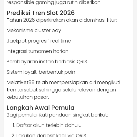
responsible gaming juga rutin diberikan.
Prediksi Tren Slot 2026
Tahun 2026 diperkirakan akan didominasi fitur:
Mekanisme cluster pay
Jackpot progresif real time
Integrasi turnamen harian
Pembayaran instan berbasis QRIS
Sistem loyalti berbentuk poin
MelatiBet88 telah mempersiapkan diri mengikuti
tren tersebut sehingga selalu relevan dengan
kebutuhan pasar.
Langkah Awal Pemula
Bagi pemula, ikuti panduan singkat berikut:
Daftar akun terlebih dahulu.
Lakukan deposit kecil via QRIS.