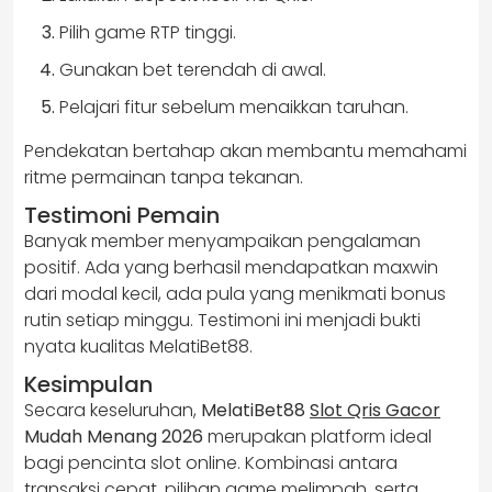
Pilih game RTP tinggi.
Gunakan bet terendah di awal.
Pelajari fitur sebelum menaikkan taruhan.
Pendekatan bertahap akan membantu memahami
ritme permainan tanpa tekanan.
Testimoni Pemain
Banyak member menyampaikan pengalaman
positif. Ada yang berhasil mendapatkan maxwin
dari modal kecil, ada pula yang menikmati bonus
rutin setiap minggu. Testimoni ini menjadi bukti
nyata kualitas MelatiBet88.
Kesimpulan
Secara keseluruhan,
MelatiBet88
Slot Qris Gacor
Mudah Menang 2026
merupakan platform ideal
bagi pencinta slot online. Kombinasi antara
transaksi cepat, pilihan game melimpah, serta