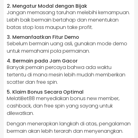
2. Mengatur Modal dengan Bijak
Jangan memasang taruhan melebihi kemampuan.
Lebih baik bermain bertahap dan menentukan
batas stop loss maupun take profit.
3. Memanfaatkan Fitur Demo
Sebelum bermain uang asli, gunakan mode demo
untuk memahami pola permainan.
4. Bermain pada Jam Gacor
Banyak pemain percaya bahwa ada waktu
tertentu di mana mesin lebih mudah memberikan
scatter dan free spin.
5. Klaim Bonus Secara Optimal
MelatiBet88 menyediakan bonus new member,
cashback, dan free spin yang sayang untuk
dilewatkan.
Dengan menerapkan langkah di atas, pengalaman
bermain akan lebih terarah dan menyenangkan.