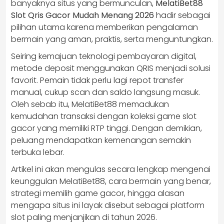
banyaknya situs yang bermunculan,
MelatiBet88
Slot Qris Gacor Mudah Menang 2026
hadir sebagai
pilihan utama karena memberikan pengalaman
bermain yang aman, praktis, serta menguntungkan.
Seiring kemajuan teknologi pembayaran digital,
metode deposit menggunakan QRIS menjadi solusi
favorit. Pemain tidak perlu lagi repot transfer
manual, cukup scan dan saldo langsung masuk.
Oleh sebab itu, MelatiBet88 memadukan
kemudahan transaksi dengan koleksi game slot
gacor yang memiliki RTP tinggi. Dengan demikian,
peluang mendapatkan kemenangan semakin
terbuka lebar.
Artikel ini akan mengulas secara lengkap mengenai
keunggulan MelatiBet88, cara bermain yang benar,
strategi memilih game gacor, hingga alasan
mengapa situs ini layak disebut sebagai platform
slot paling menjanjikan di tahun 2026.