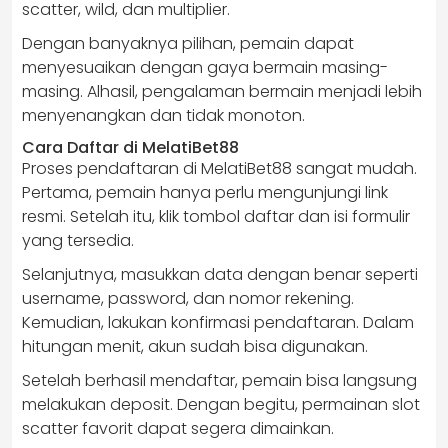
scatter, wild, dan multiplier.
Dengan banyaknya pilihan, pemain dapat
menyesuaikan dengan gaya bermain masing-
masing. Alhasil, pengalaman bermain menjadi lebih
menyenangkan dan tidak monoton.
Cara Daftar di MelatiBet88
Proses pendaftaran di MelatiBet88 sangat mudah.
Pertama, pemain hanya perlu mengunjungi link
resmi. Setelah itu, klik tombol daftar dan isi formulir
yang tersedia.
Selanjutnya, masukkan data dengan benar seperti
username, password, dan nomor rekening.
Kemudian, lakukan konfirmasi pendaftaran. Dalam
hitungan menit, akun sudah bisa digunakan.
Setelah berhasil mendaftar, pemain bisa langsung
melakukan deposit. Dengan begitu, permainan slot
scatter favorit dapat segera dimainkan.