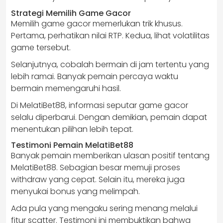
Strategi Memilih Game Gacor
Memilih game gacor memerlukan trik khusus.
Pertama, perhatikan nilai RTP. Kedua, lihat volatilitas
game tersebut.
Selanjutnya, cobalah bermain di jam tertentu yang
lebih ramai. Banyak pemain percaya waktu
bermain memengaruhi hasil.
Di MelatiBet88, informasi seputar game gacor
selalu diperbarui. Dengan demikian, pemain dapat
menentukan pilihan lebih tepat.
Testimoni Pemain MelatiBet88
Banyak pemain memberikan ulasan positif tentang
MelatiBet88. Sebagian besar memuji proses
withdraw yang cepat. Selain itu, mereka juga
menyukai bonus yang melimpah.
Ada pula yang mengaku sering menang melalui
fitur scatter. Testimoni ini membuktikan bahwa