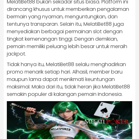
MelatiBet88 bukan sekadar situs biasa. Platform ini
dirancang khusus untuk memberikan pengalaman
bermain yang nyaman, menguntungkan, dan
tentunya transparan. Selain itu, MelatiBet88 juga
menyediakan berbagai permainan slot dengan
tingkat kemenangan tinggi. Dengan demikian,
pemain memiliki peluang lebih besar untuk meraih
jackpot.
Tidak hanya itu, MelatiBet88 selalu menghadirkan
promo menarik setiap hari. Alhasil, member baru
maupun lama dapat menikmati keuntungan
maksimal. Maka dari itu, tidak heran jika MelatiBet88
semakin populer di kalangan pemain Indonesia.