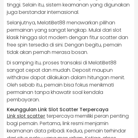
tinggi. Selain itu, sistem keamanan yang digunakan
juga berstandar internasional.
Selanjutnya, MelatiBet88 menawarkan pilihan
permainan yang sangat lengkap. Mulai dari slot
klasik hingga slot modern dengan fitur scatter dan
free spin tersedia di sini. Dengan begitu, pemain
tidak akan pernah merasa bosan.
Di samping itu, proses transaksi di MelatiBet88
sangat cepat dan mudah. Deposit maupun
withdraw dapat dilakukan dalam hitungan menit.
Oleh sebab itu, pemain bisa fokus menikmati
permainan tanpa khawatir soal kendala
pembayaran.
Keunggulan Link Slot Scatter Terpercaya
Link slot scatter
terpercaya memiliki peran penting
bagi pemain. Pertama, link resmi menjamin
keamanan data pribadi. Kedua, pemain terhindar