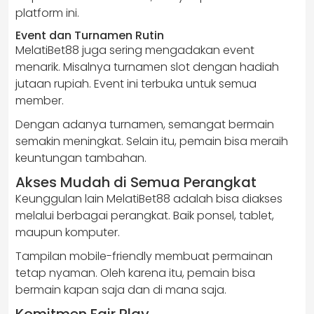
platform ini.
Event dan Turnamen Rutin
MelatiBet88 juga sering mengadakan event
menarik. Misalnya turnamen slot dengan hadiah
jutaan rupiah. Event ini terbuka untuk semua
member.
Dengan adanya turnamen, semangat bermain
semakin meningkat. Selain itu, pemain bisa meraih
keuntungan tambahan.
Akses Mudah di Semua Perangkat
Keunggulan lain MelatiBet88 adalah bisa diakses
melalui berbagai perangkat. Baik ponsel, tablet,
maupun komputer.
Tampilan mobile-friendly membuat permainan
tetap nyaman. Oleh karena itu, pemain bisa
bermain kapan saja dan di mana saja.
Komitmen Fair Play