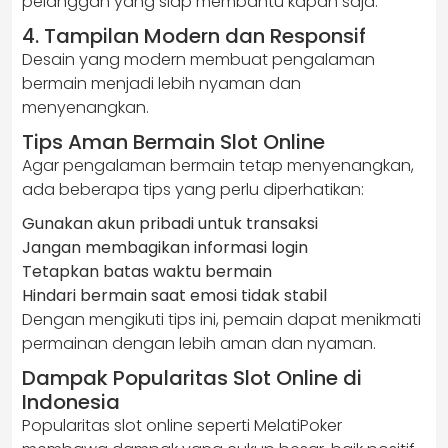
pelanggan yang siap membantu kapan saja.
4. Tampilan Modern dan Responsif
Desain yang modern membuat pengalaman
bermain menjadi lebih nyaman dan
menyenangkan.
Tips Aman Bermain Slot Online
Agar pengalaman bermain tetap menyenangkan,
ada beberapa tips yang perlu diperhatikan:
Gunakan akun pribadi untuk transaksi
Jangan membagikan informasi login
Tetapkan batas waktu bermain
Hindari bermain saat emosi tidak stabil
Dengan mengikuti tips ini, pemain dapat menikmati
permainan dengan lebih aman dan nyaman.
Dampak Popularitas Slot Online di
Indonesia
Popularitas slot online seperti MelatiPoker