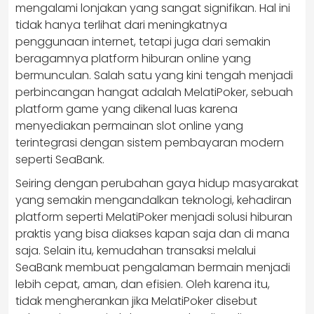
mengalami lonjakan yang sangat signifikan. Hal ini
tidak hanya terlihat dari meningkatnya
penggunaan internet, tetapi juga dari semakin
beragamnya platform hiburan online yang
bermunculan. Salah satu yang kini tengah menjadi
perbincangan hangat adalah MelatiPoker, sebuah
platform game yang dikenal luas karena
menyediakan permainan slot online yang
terintegrasi dengan sistem pembayaran modern
seperti SeaBank.
Seiring dengan perubahan gaya hidup masyarakat
yang semakin mengandalkan teknologi, kehadiran
platform seperti MelatiPoker menjadi solusi hiburan
praktis yang bisa diakses kapan saja dan di mana
saja. Selain itu, kemudahan transaksi melalui
SeaBank membuat pengalaman bermain menjadi
lebih cepat, aman, dan efisien. Oleh karena itu,
tidak mengherankan jika MelatiPoker disebut