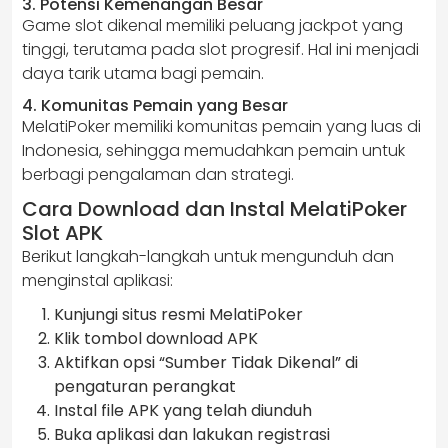
3. Potensi Kemenangan Besar
Game slot dikenal memiliki peluang jackpot yang
tinggi, terutama pada slot progresif. Hal ini menjadi
daya tarik utama bagi pemain.
4. Komunitas Pemain yang Besar
MelatiPoker memiliki komunitas pemain yang luas di
Indonesia, sehingga memudahkan pemain untuk
berbagi pengalaman dan strategi.
Cara Download dan Instal MelatiPoker
Slot APK
Berikut langkah-langkah untuk mengunduh dan
menginstal aplikasi:
Kunjungi situs resmi MelatiPoker
Klik tombol download APK
Aktifkan opsi “Sumber Tidak Dikenal” di
pengaturan perangkat
Instal file APK yang telah diunduh
Buka aplikasi dan lakukan registrasi