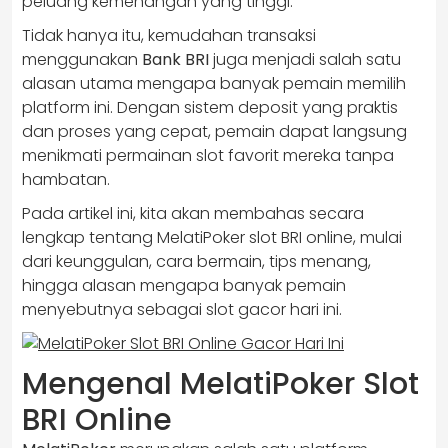
peluang kemenangan yang tinggi.
Tidak hanya itu, kemudahan transaksi
menggunakan
Bank BRI
juga menjadi salah satu
alasan utama mengapa banyak pemain memilih
platform ini. Dengan sistem deposit yang praktis
dan proses yang cepat, pemain dapat langsung
menikmati permainan slot favorit mereka tanpa
hambatan.
Pada artikel ini, kita akan membahas secara
lengkap tentang MelatiPoker slot BRI online, mulai
dari keunggulan, cara bermain, tips menang,
hingga alasan mengapa banyak pemain
menyebutnya sebagai slot gacor hari ini.
Mengenal MelatiPoker Slot
BRI Online