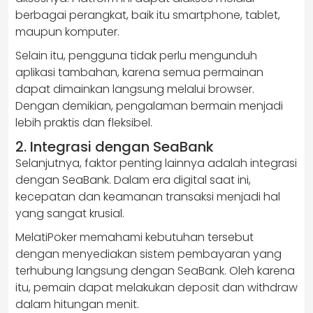
berbagai perangkat, baik itu smartphone, tablet,
maupun komputer.
Selain itu, pengguna tidak perlu mengunduh
aplikasi tambahan, karena semua permainan
dapat dimainkan langsung melalui browser.
Dengan demikian, pengalaman bermain menjadi
lebih praktis dan fleksibel.
2. Integrasi dengan SeaBank
Selanjutnya, faktor penting lainnya adalah integrasi
dengan SeaBank. Dalam era digital saat ini,
kecepatan dan keamanan transaksi menjadi hal
yang sangat krusial.
MelatiPoker memahami kebutuhan tersebut
dengan menyediakan sistem pembayaran yang
terhubung langsung dengan SeaBank. Oleh karena
itu, pemain dapat melakukan deposit dan withdraw
dalam hitungan menit.