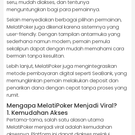
seru, mudah diakses, dan tentunya
menguntungkan bagi para pemainnya.
Selain menyediakan berbagai pilihan permainan,
MelatiPoker juga dikenal karena sistemnya yang
user-friendly. Dengan tampilan antarmuka yang
sederhana namun modern, pemain pemula
sekalipun dapat dengan mudah memahami cara
bermain tanpa kesulitan.
Lebih lanjut, MelatiPoker juga mengintegrasikan
metode pembayaran digital seperti SeaBank, yang
memungkinkan pemain melakukan deposit dan
penarikan dana dengan cepat tanpa proses yang
rumit.
Mengapa MelatiPoker Menjadi Viral?
1. Kemudahan Akses
Pertama-tama, salah satu alasan utama
MelatiPoker menjadi viral adalah kemudahan
aksesnya. Platform ini dapat diakses melalui