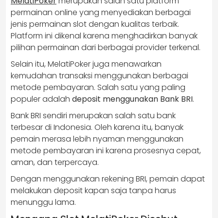
MelatiPoker
merupakan salah satu platform
permainan online yang menyediakan berbagai
jenis permainan slot dengan kualitas terbaik.
Platform ini dikenal karena menghadirkan banyak
pilihan permainan dari berbagai provider terkenal.
Selain itu, MelatiPoker juga menawarkan
kemudahan transaksi menggunakan berbagai
metode pembayaran. Salah satu yang paling
populer adalah
deposit menggunakan Bank BRI
.
Bank BRI sendiri merupakan salah satu bank
terbesar di Indonesia. Oleh karena itu, banyak
pemain merasa lebih nyaman menggunakan
metode pembayaran ini karena prosesnya cepat,
aman, dan terpercaya.
Dengan menggunakan rekening BRI, pemain dapat
melakukan deposit kapan saja tanpa harus
menunggu lama.