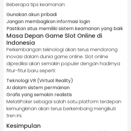
Beberapa tips keamanan:
Gunakan akun pribadi
Jangan membagikan informasi login
Pastikan situs memiliki sistem keamanan yang baik
Masa Depan Game Slot Online di
Indonesia
Perkembangan teknologi akan terus mendorong
inovasi dalam dunia game online. Slot online
diprediksi akan semakin populer dengan hadirnya
fitur-fitur baru seperti:
Teknologi VR (Virtual Reality)
AI dalam sistem permainan
Grafis yang semakin realistis
MelatiPoker sebagai salah satu platform terdepan
kemungkinan akan terus berkembang mengikuti
tren ini.
Kesimpulan