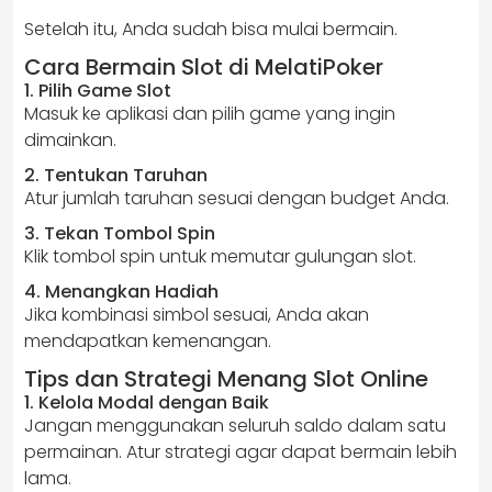
Setelah itu, Anda sudah bisa mulai bermain.
Cara Bermain Slot di MelatiPoker
1. Pilih Game Slot
Masuk ke aplikasi dan pilih game yang ingin
dimainkan.
2. Tentukan Taruhan
Atur jumlah taruhan sesuai dengan budget Anda.
3. Tekan Tombol Spin
Klik tombol spin untuk memutar gulungan slot.
4. Menangkan Hadiah
Jika kombinasi simbol sesuai, Anda akan
mendapatkan kemenangan.
Tips dan Strategi Menang Slot Online
1. Kelola Modal dengan Baik
Jangan menggunakan seluruh saldo dalam satu
permainan. Atur strategi agar dapat bermain lebih
lama.