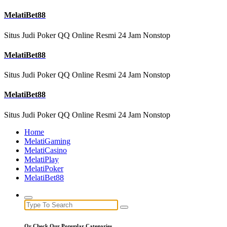
Skip
MelatiBet88
to
content
Situs Judi Poker QQ Online Resmi 24 Jam Nonstop
MelatiBet88
Situs Judi Poker QQ Online Resmi 24 Jam Nonstop
MelatiBet88
Situs Judi Poker QQ Online Resmi 24 Jam Nonstop
Home
MelatiGaming
MelatiCasino
MelatiPlay
MelatiPoker
MelatiBet88
Search
for:
Or Check Our Popuplar Categories...