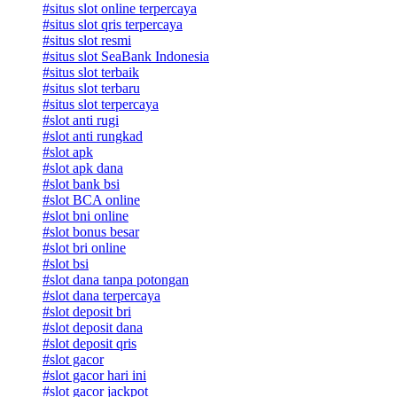
#situs slot online terpercaya
#situs slot qris terpercaya
#situs slot resmi
#situs slot SeaBank Indonesia
#situs slot terbaik
#situs slot terbaru
#situs slot terpercaya
#slot anti rugi
#slot anti rungkad
#slot apk
#slot apk dana
#slot bank bsi
#slot BCA online
#slot bni online
#slot bonus besar
#slot bri online
#slot bsi
#slot dana tanpa potongan
#slot dana terpercaya
#slot deposit bri
#slot deposit dana
#slot deposit qris
#slot gacor
#slot gacor hari ini
#slot gacor jackpot