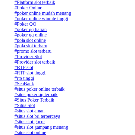
#Platform slot terbaik
#Poker Online
#poker online mudah menang
#poker online winrate tinggi
#Poker QQ
#poker qq harian
#poker qq online
#pola slot online
#pola slot terbaru
#promo slot terbaru
#Provider Slot
#Provider slot terbaik
#RTP slot
#RTP slot tinggi.
#rtp tinggi
#SeaBank
#situs poker online terbaik
#situs poker qq terbaik
#Situs Poker Terbaik
#Situs Slot
#situs slot aman
#situs slot bri terpercaya
#situs slot gacor
#situs slot gampang menang
#situs slot online