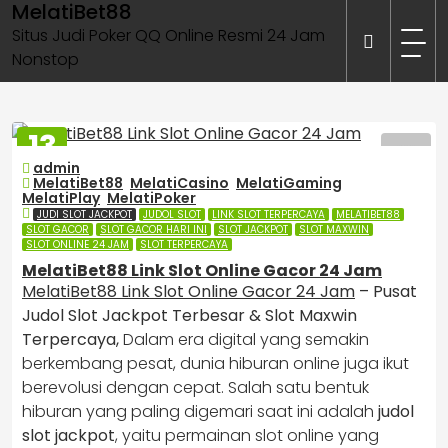
MelatiBet88
Skip
to
Situs Judi Poker QQ Online Resmi 24 Jam
content
Nonstop
13
JAN
admin
2026
MelatiBet88
,
MelatiCasino
,
MelatiGaming
,
MelatiPlay
,
MelatiPoker
JUDI SLOT JACKPOT
JUDOL SLOT
LINK SLOT TERPERCAYA
MELATIBET88
SLOT GACOR
SLOT GACOR HARI INI
SLOT JACKPOT
SLOT MAXWIN
SLOT ONLINE 24 JAM
SLOT TERPERCAYA
MelatiBet88 Link Slot Online Gacor 24 Jam
MelatiBet88 Link Slot Online Gacor 24 Jam
– Pusat
Judol Slot Jackpot Terbesar & Slot Maxwin
Terpercaya,
Dalam era digital yang semakin
berkembang pesat, dunia hiburan online juga ikut
berevolusi dengan cepat. Salah satu bentuk
hiburan yang paling digemari saat ini adalah
judol
slot jackpot
, yaitu permainan slot online yang