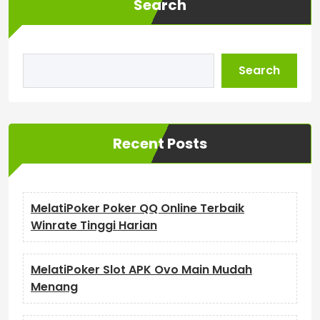
Search
Search
Recent Posts
MelatiPoker Poker QQ Online Terbaik
Winrate Tinggi Harian
MelatiPoker Slot APK Ovo Main Mudah
Menang