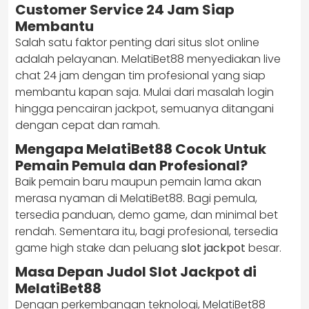
Customer Service 24 Jam Siap
Membantu
Salah satu faktor penting dari situs slot online
adalah pelayanan. MelatiBet88 menyediakan live
chat 24 jam dengan tim profesional yang siap
membantu kapan saja. Mulai dari masalah login
hingga pencairan jackpot, semuanya ditangani
dengan cepat dan ramah.
Mengapa MelatiBet88 Cocok Untuk
Pemain Pemula dan Profesional?
Baik pemain baru maupun pemain lama akan
merasa nyaman di MelatiBet88. Bagi pemula,
tersedia panduan, demo game, dan minimal bet
rendah. Sementara itu, bagi profesional, tersedia
game high stake dan peluang
slot jackpot
besar.
Masa Depan Judol Slot Jackpot di
MelatiBet88
Dengan perkembangan teknologi, MelatiBet88