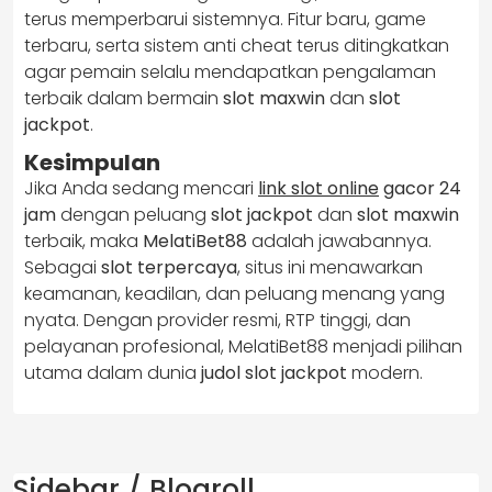
terus memperbarui sistemnya. Fitur baru, game
terbaru, serta sistem anti cheat terus ditingkatkan
agar pemain selalu mendapatkan pengalaman
terbaik dalam bermain
slot maxwin
dan
slot
jackpot
.
Kesimpulan
Jika Anda sedang mencari
link slot online
gacor 24
jam
dengan peluang
slot jackpot
dan
slot maxwin
terbaik, maka
MelatiBet88
adalah jawabannya.
Sebagai
slot terpercaya
, situs ini menawarkan
keamanan, keadilan, dan peluang menang yang
nyata. Dengan provider resmi, RTP tinggi, dan
pelayanan profesional, MelatiBet88 menjadi pilihan
utama dalam dunia
judol slot jackpot
modern.
Sidebar / Blogroll