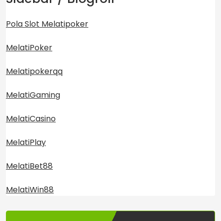
Pola Slot Melatipoker
MelatiPoker
Melatipokerqq
MelatiGaming
MelatiCasino
MelatiPlay
MelatiBet88
MelatiWin88