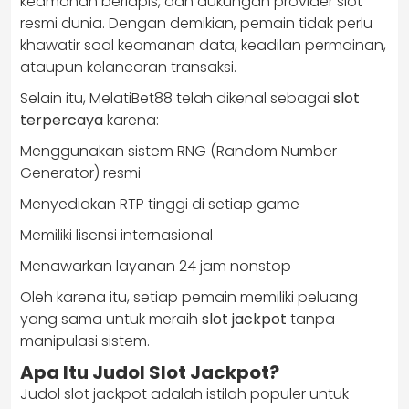
keamanan berlapis, dan dukungan provider slot
resmi dunia. Dengan demikian, pemain tidak perlu
khawatir soal keamanan data, keadilan permainan,
ataupun kelancaran transaksi.
Selain itu, MelatiBet88 telah dikenal sebagai
slot
terpercaya
karena:
Menggunakan sistem RNG (Random Number
Generator) resmi
Menyediakan RTP tinggi di setiap game
Memiliki lisensi internasional
Menawarkan layanan 24 jam nonstop
Oleh karena itu, setiap pemain memiliki peluang
yang sama untuk meraih
slot jackpot
tanpa
manipulasi sistem.
Apa Itu Judol Slot Jackpot?
Judol slot jackpot adalah istilah populer untuk