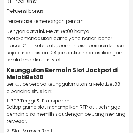
RTP real-time
Frekuensi bonus
Persentase kemenangan pemain
Dengan data ini, MelatiBet88 hanya
merekomendasikan game yang benar-benar
gacor. Oleh sebab itu, pemain bisa bermain kapan
saja karena sistem
24 jam online
memastikan game
selalu tersedia dan stabil.
Keunggulan Bermain Slot Jackpot di
MelatiBet88
Berikut beberapa keunggulan utama MelatiBet88
dibanding situs lain:
1. RTP Tinggi & Transparan
Setiap game slot menampilkan RTP asli, sehingga
pemain bisa memilih slot dengan peluang menang
terbesar.
2. Slot Maxwin Real