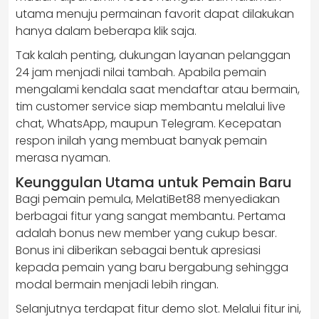
utama menuju permainan favorit dapat dilakukan
hanya dalam beberapa klik saja.
Tak kalah penting, dukungan layanan pelanggan
24 jam menjadi nilai tambah. Apabila pemain
mengalami kendala saat mendaftar atau bermain,
tim customer service siap membantu melalui live
chat, WhatsApp, maupun Telegram. Kecepatan
respon inilah yang membuat banyak pemain
merasa nyaman.
Keunggulan Utama untuk Pemain Baru
Bagi pemain pemula, MelatiBet88 menyediakan
berbagai fitur yang sangat membantu. Pertama
adalah bonus new member yang cukup besar.
Bonus ini diberikan sebagai bentuk apresiasi
kepada pemain yang baru bergabung sehingga
modal bermain menjadi lebih ringan.
Selanjutnya terdapat fitur demo slot. Melalui fitur ini,