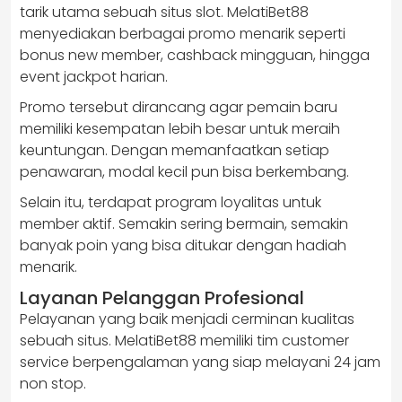
tarik utama sebuah situs slot. MelatiBet88
menyediakan berbagai promo menarik seperti
bonus new member, cashback mingguan, hingga
event jackpot harian.
Promo tersebut dirancang agar pemain baru
memiliki kesempatan lebih besar untuk meraih
keuntungan. Dengan memanfaatkan setiap
penawaran, modal kecil pun bisa berkembang.
Selain itu, terdapat program loyalitas untuk
member aktif. Semakin sering bermain, semakin
banyak poin yang bisa ditukar dengan hadiah
menarik.
Layanan Pelanggan Profesional
Pelayanan yang baik menjadi cerminan kualitas
sebuah situs. MelatiBet88 memiliki tim customer
service berpengalaman yang siap melayani 24 jam
non stop.