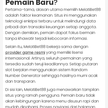
Pemain Baru
?
Pertama–tama, alasan utama memilih MelatiBet88
adalah faktor keamanan. Situs ini menggunakan
teknologi enkripsi terbaru untuk melindungi data
pribadi dan transaksi keuangan setiap anggota.
Dengan demikian, pemain dapat fokus bermain
tanpa khawatir terjadi kebocoran informasi.
Selain itu, MelatiBet88 bekerja sama dengan
provider game resmi
yang memiliki lisensi
internasional. Artinya, seluruh permainan yang
tersedia sudah teruji keadilannya. Setiap putaran
slot berjalan menggunakan sistem Random
Number Generator sehingga hasilnya murni acak
dan transparan.
Di sisi lain, MelatiBet88 juga menawarkan tampilan
situs yang ramah pengguna. Pemain baru tidak
akan kebingungan karena menu disusun rapi dan
mudah dipahami. Proses navigasi dari halaman