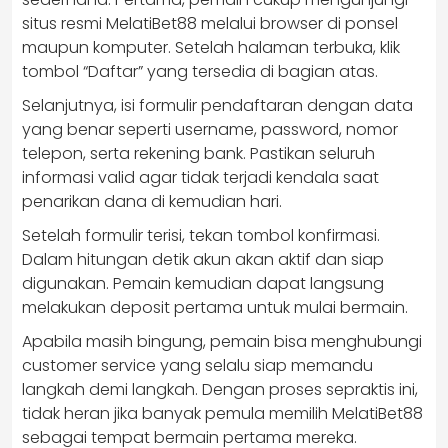
situs resmi MelatiBet88 melalui browser di ponsel
maupun komputer. Setelah halaman terbuka, klik
tombol “Daftar” yang tersedia di bagian atas.
Selanjutnya, isi formulir pendaftaran dengan data
yang benar seperti username, password, nomor
telepon, serta rekening bank. Pastikan seluruh
informasi valid agar tidak terjadi kendala saat
penarikan dana di kemudian hari.
Setelah formulir terisi, tekan tombol konfirmasi.
Dalam hitungan detik akun akan aktif dan siap
digunakan. Pemain kemudian dapat langsung
melakukan deposit pertama untuk mulai bermain.
Apabila masih bingung, pemain bisa menghubungi
customer service yang selalu siap memandu
langkah demi langkah. Dengan proses sepraktis ini,
tidak heran jika banyak pemula memilih MelatiBet88
sebagai tempat bermain pertama mereka.