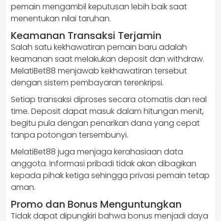
pemain mengambil keputusan lebih baik saat
menentukan nilai taruhan.
Keamanan Transaksi Terjamin
Salah satu kekhawatiran pemain baru adalah
keamanan saat melakukan deposit dan withdraw.
MelatiBet88 menjawab kekhawatiran tersebut
dengan sistem pembayaran terenkripsi.
Setiap transaksi diproses secara otomatis dan real
time. Deposit dapat masuk dalam hitungan menit,
begitu pula dengan penarikan dana yang cepat
tanpa potongan tersembunyi.
MelatiBet88 juga menjaga kerahasiaan data
anggota. Informasi pribadi tidak akan dibagikan
kepada pihak ketiga sehingga privasi pemain tetap
aman.
Promo dan Bonus Menguntungkan
Tidak dapat dipungkiri bahwa bonus menjadi daya