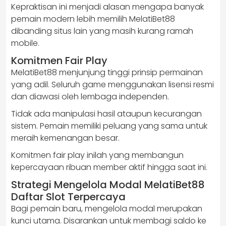
Kepraktisan ini menjadi alasan mengapa banyak
pemain modern lebih memilih MelatiBet88
dibanding situs lain yang masih kurang ramah
mobile.
Komitmen Fair Play
MelatiBet88 menjunjung tinggi prinsip permainan
yang adil. Seluruh game menggunakan lisensi resmi
dan diawasi oleh lembaga independen.
Tidak ada manipulasi hasil ataupun kecurangan
sistem. Pemain memiliki peluang yang sama untuk
meraih kemenangan besar.
Komitmen fair play inilah yang membangun
kepercayaan ribuan member aktif hingga saat ini.
Strategi Mengelola Modal MelatiBet88
Daftar Slot Terpercaya
Bagi pemain baru, mengelola modal merupakan
kunci utama. Disarankan untuk membagi saldo ke