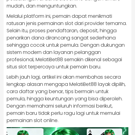
mudah, dan menguntungkan.
Melalui platform ini, pemain dapat menikmati
ratusan jenis permainan slot dari provider ternama.
Selain itu, proses pendaftaran, deposit, hingga
penarikan dana dirancang sangat sederhana
sehingga cocok untuk pemula. Dengan dukungan
sistem modern dan layanan pelanggan
profesional, MelatiBet88 semakin dikenal sebagai
situs slot terpercaya untuk pemain baru.
Lebih jauh lagi, artikel ini akan membahas secara
lengkap alasan mengapa MelatiBet88 layak dipilih,
cara daftar yang benar, tips bermain untuk
pemula, hingga keuntungan yang bisa diperoleh.
Dengan memahami seluruh informasi berikut,
pemain baru tidak perlu ragu lagi untuk memulai
permainan slot online.