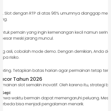
me. Slot dengan RTP di atas 96% umumnya dianggap memi
ang.
 untuk pemain yang ingin kemenangan kecil namun sering. S
besar meski jarang muncul.
ng asli, cobalah mode demo. Dengan demikian, Anda d
pa risiko.
ting. Tetapkan batas harian agar permainan tetap ter
 Gacor Tahun 2026
mainan slot semakin inovatif. Oleh karena itu, strategi be
 Sepi
hwa waktu bermain dapat memengaruhi peluang. Meskipun
erbeda bisa menjadi pengalaman menarik.