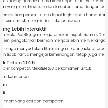
u, terkadang domain utama tidak dapat diakses. Oleh karen
 resmi yang memiliki sistem dan tampilan sama dengan do
ini memastikan pemain tetap dapat login tanpa hambatan.
 resmi untuk menghindari risiko penipuan.
ng Lebih Interaktif
n, MelatiBet88 juga mengutamakan aspek hiburan. Denga
si modern, pengalaman bermain menjadi lebih menyenangka
ame juga menyediakan fitur mini game dan jackpot prog
main tidak hanya mengejar kemenangan, tetapi juga meni
 di Tahun 2026
makin kompetitif, MelatiBet88 berkomitmen untuk:
er dan keamanan
baru
tif
rmain yang adil dan transparan