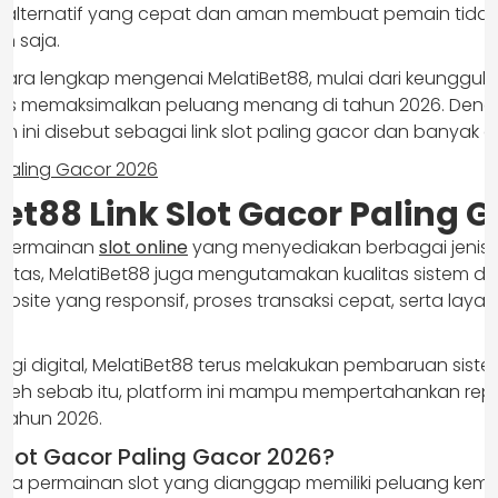
k alternatif yang cepat dan aman membuat pemain tidak p
n saja.
cara lengkap mengenai MelatiBet88, mulai dari keunggulan
tips memaksimalkan peluang menang di tahun 2026. Den
ni disebut sebagai link slot paling gacor dan banyak d
et88 Link Slot Gacor Paling 
m permainan
slot online
yang menyediakan berbagai jenis 
ntitas, MelatiBet88 juga mengutamakan kualitas sistem
n website yang responsif, proses transaksi cepat, serta la
ogi digital, MelatiBet88 terus melakukan pembaruan sist
leh sebab itu, platform ini mampu mempertahankan repu
i tahun 2026.
Slot Gacor Paling Gacor 2026?
 pada permainan slot yang dianggap memiliki peluang kem