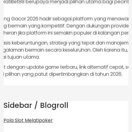
latiBet88 berupaya menjadi pilihan utama bagi pecinta s
Paling Gacor 2026 hadir sebagai platform yang menawark
g bermain yang kompetitif. Dengan dukungan provider te
 heran jika platform ini semakin populer di kalangan pema
rbasis keberuntungan, strategi yang tepat dan manajem
laman bermain secara keseluruhan. Oleh karena itu, se
ai tujuan utama.
ot dengan update game terbaru, link alternatif cepat, se
i pilihan yang patut dipertimbangkan di tahun 2026.
Sidebar / Blogroll
Pola Slot Melatipoker