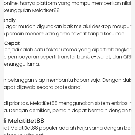
lot online, hanya platform yang mampu memberikan nila
pa keunggulan MelatiBet88:
riendly
ng agar mudah digunakan baik melalui desktop maupun p
 pemain menemukan game favorit tanpa kesulitan.
aw Cepat
i menjadi salah satu faktor utama yang dipertimbangkan 
 pembayaran seperti transfer bank, e-wallet, dan QRIS. 
u menunggu lama.
ayanan pelanggan siap membantu kapan saja. Dengan duku
 dapat dijawab secara profesional.
jadi prioritas. MelatiBet88 menggunakan sistem enkripsi 
guna. Dengan demikian, pemain dapat bermain dengan te
 di MelatiBet88
uat MelatiBet88 populer adalah kerja sama dengan berb