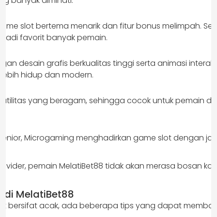
ng banyak diminati:
game slot bertema menarik dan fitur bonus melimpah. Selai
jadi favorit banyak pemain.
n desain grafis berkualitas tinggi serta animasi interaktif
lebih hidup dan modern.
latilitas yang beragam, sehingga cocok untuk pemain 
 senior, Microgaming menghadirkan game slot dengan jac
ovider, pemain MelatiBet88 tidak akan merasa bosan ka
r di MelatiBet88
ot bersifat acak, ada beberapa tips yang dapat memban