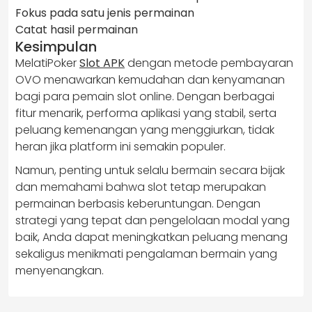
Fokus pada satu jenis permainan
Catat hasil permainan
Kesimpulan
MelatiPoker
Slot APK
dengan metode pembayaran
OVO menawarkan kemudahan dan kenyamanan
bagi para pemain slot online. Dengan berbagai
fitur menarik, performa aplikasi yang stabil, serta
peluang kemenangan yang menggiurkan, tidak
heran jika platform ini semakin populer.
Namun, penting untuk selalu bermain secara bijak
dan memahami bahwa slot tetap merupakan
permainan berbasis keberuntungan. Dengan
strategi yang tepat dan pengelolaan modal yang
baik, Anda dapat meningkatkan peluang menang
sekaligus menikmati pengalaman bermain yang
menyenangkan.