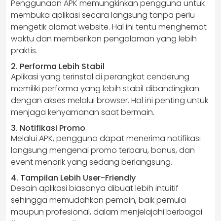
Penggunaan APK memungkinkan pengguna untuk
membuka aplikasi secara langsung tanpa perlu
mengetik alamat website. Hal ini tentu menghemat
waktu dan memberikan pengalaman yang lebih
praktis.
2. Performa Lebih Stabil
Aplikasi yang terinstal di perangkat cenderung
memiliki performa yang lebih stabil dibandingkan
dengan akses melalui browser. Hal ini penting untuk
menjaga kenyamanan saat bermain.
3. Notifikasi Promo
Melalui APK, pengguna dapat menerima notifikasi
langsung mengenai promo terbaru, bonus, dan
event menarik yang sedang berlangsung.
4. Tampilan Lebih User-Friendly
Desain aplikasi biasanya dibuat lebih intuitif
sehingga memudahkan pemain, baik pemula
maupun profesional, dalam menjelajahi berbagai