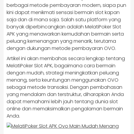
berbagai metode pembayaran modern, siapa pun
kini dapat menikmati sensasi bermain slot kapan
saja dan di mana saja. Salah satu platform yang
banyak diperbincangkan adalah MelatiPoker Slot
APK yang menawarkan kemudahan bermain serta
peluang kemenangan yang menarik, terutama
dengan dukungan metode pembayaran OVO.
Artikel ini akan membahas secara lengkap tentang
MelatiPoker Slot APK, bagaimana cara bermain
dengan mudah, strategi meningkatkan peluang
menang, serta keuntungan menggunakan OVO
sebagai metode transaksi. Dengan pembahasan
yang mendalam dan terstruktur, diharapkan Anda
dapat memahami lebih jauh tentang dunia slot
online dan memaksimalkan pengalaman bermain
Anda.