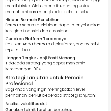
memiliki risiko. Oleh karena itu, penting untuk
memahami cara menghindari risiko tersebut.
Hindari Bermain Berlebihan
Bermain secara berlebihan dapat menyebabkan
kerugian finansial dan emosional.
Gunakan Platform Terpercaya
Pastikan Anda bermain di platform yang memiliki
reputasi baik.
Jangan Tergiur Janji Pasti Menang
Tidak ada strategi yang dapat menjamin
kemenangan 100%.
Strategi Lanjutan untuk Pemain
Profesional
Bagi Anda yang ingin meningkatkan level
permainan, berikut beberapa strategi lanjutan:
Analisis volatilitas slot
Gunakan teknik taruhan bertahap