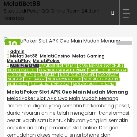
MelatiBet88
Skip
to
Situs Judi Poker QQ Online Resmi 24 Jam
content
Nonstop
10
APR
admin
2026
MelatiBet88
,
MelatiCasino
,
MelatiGaming
,
MelatiPlay
,
MelatiPoker
APK SLOT TERBAIK
APLIKASI SLOT TERBAIK
CARA MENANG SLOT ONLINE
DEPOSIT OVO SLOT
DOWNLOAD SLOT APK TERBARU
GAME SLOT TERPERCAYA
JUDI ONLINE APK
MELATIPOKER
MELATIPOKER SLOT APK
OVO DEPOSIT
SLOT APK
SLOT GACOR
SLOT GACOR HARI INI
SLOT MUDAH MENANG
SLOT ONLINE
SLOT ONLINE TERPERCAYA
SLOT OVO MUDAH MENANG
MelatiPoker Slot APK Ovo Main Mudah Menang
MelatiPoker Slot APK Ovo Main Mudah Menang
–
Dalam era digital yang semakin berkembang pesat,
dunia hiburan online telah mengalami transformasi
besar. Salah satu bentuk hiburan yang kini semakin
populer adalah permainan slot online. Dengan
kemudahan akses melalui smartphone dan