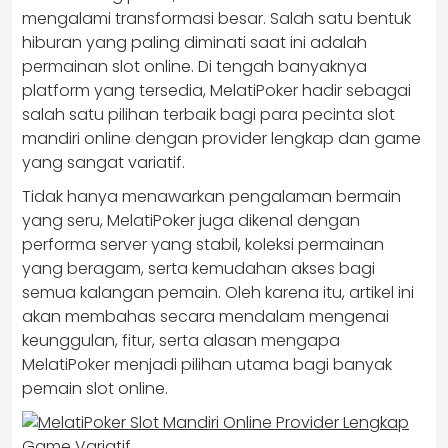
mengalami transformasi besar. Salah satu bentuk
hiburan yang paling diminati saat ini adalah
permainan slot online. Di tengah banyaknya
platform yang tersedia, MelatiPoker hadir sebagai
salah satu pilihan terbaik bagi para pecinta slot
mandiri online dengan provider lengkap dan game
yang sangat variatif.
Tidak hanya menawarkan pengalaman bermain
yang seru, MelatiPoker juga dikenal dengan
performa server yang stabil, koleksi permainan
yang beragam, serta kemudahan akses bagi
semua kalangan pemain. Oleh karena itu, artikel ini
akan membahas secara mendalam mengenai
keunggulan, fitur, serta alasan mengapa
MelatiPoker menjadi pilihan utama bagi banyak
pemain slot online.