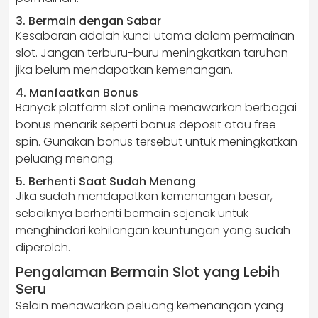
3. Bermain dengan Sabar
Kesabaran adalah kunci utama dalam permainan
slot. Jangan terburu-buru meningkatkan taruhan
jika belum mendapatkan kemenangan.
4. Manfaatkan Bonus
Banyak platform slot online menawarkan berbagai
bonus menarik seperti bonus deposit atau free
spin. Gunakan bonus tersebut untuk meningkatkan
peluang menang.
5. Berhenti Saat Sudah Menang
Jika sudah mendapatkan kemenangan besar,
sebaiknya berhenti bermain sejenak untuk
menghindari kehilangan keuntungan yang sudah
diperoleh.
Pengalaman Bermain Slot yang Lebih
Seru
Selain menawarkan peluang kemenangan yang