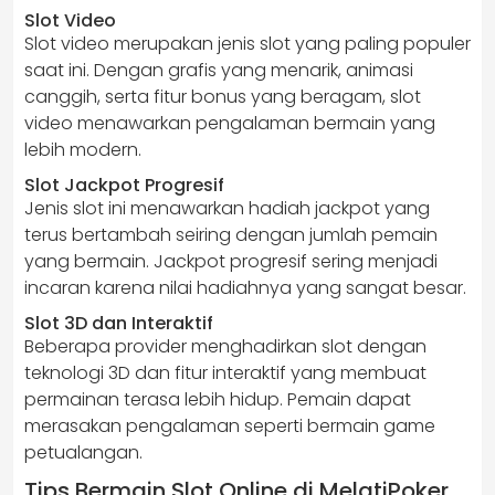
Slot Video
Slot video merupakan jenis slot yang paling populer
saat ini. Dengan grafis yang menarik, animasi
canggih, serta fitur bonus yang beragam, slot
video menawarkan pengalaman bermain yang
lebih modern.
Slot Jackpot Progresif
Jenis slot ini menawarkan hadiah jackpot yang
terus bertambah seiring dengan jumlah pemain
yang bermain. Jackpot progresif sering menjadi
incaran karena nilai hadiahnya yang sangat besar.
Slot 3D dan Interaktif
Beberapa provider menghadirkan slot dengan
teknologi 3D dan fitur interaktif yang membuat
permainan terasa lebih hidup. Pemain dapat
merasakan pengalaman seperti bermain game
petualangan.
Tips Bermain Slot Online di MelatiPoker