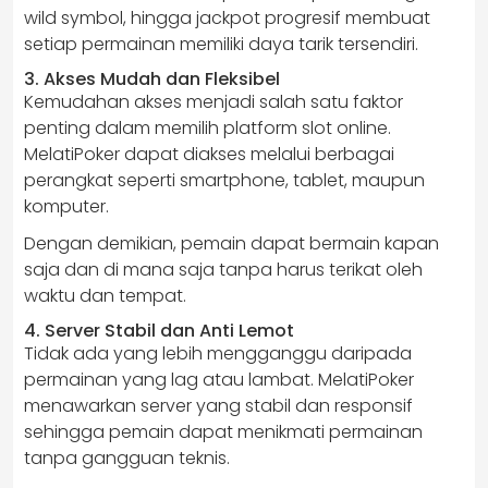
wild symbol, hingga jackpot progresif membuat
setiap permainan memiliki daya tarik tersendiri.
3. Akses Mudah dan Fleksibel
Kemudahan akses menjadi salah satu faktor
penting dalam memilih platform slot online.
MelatiPoker dapat diakses melalui berbagai
perangkat seperti smartphone, tablet, maupun
komputer.
Dengan demikian, pemain dapat bermain kapan
saja dan di mana saja tanpa harus terikat oleh
waktu dan tempat.
4. Server Stabil dan Anti Lemot
Tidak ada yang lebih mengganggu daripada
permainan yang lag atau lambat. MelatiPoker
menawarkan server yang stabil dan responsif
sehingga pemain dapat menikmati permainan
tanpa gangguan teknis.