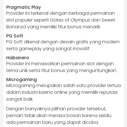
Pragmatic Play
Provider ini terkenal dengan berbagai permainan
slot populer seperti Gates of Olympus dan Sweet
Bonanza yang memiliki fitur bonus menarik.
PG Soft
PG Soft dikenal dengan desain grafis yang modern
serta gameplay yang sangat inovatif.
Habanero
Provider ini menawarkan permainan slot dengan
tema unik serta fitur bonus yang menguntungkan.
Microgaming
Microgaming merupakan salah satu provider tertua
dalam industri kasino online yang memiliki reputasi
sangat baik.
Dengan banyaknya pilihan provider tersebut,
pemain tidak akan merasa bosan karena selalu
ada permainan baru yang dapat dicoba.