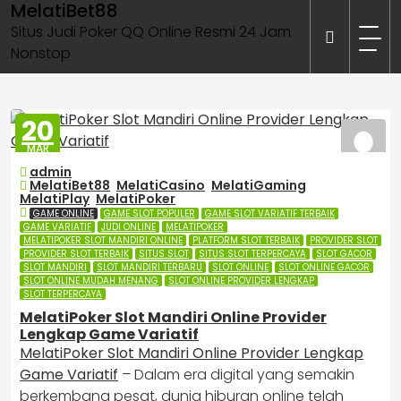
MelatiBet88
Skip
to
Situs Judi Poker QQ Online Resmi 24 Jam
content
Nonstop
20
MAR
2026
admin
MelatiBet88
,
MelatiCasino
,
MelatiGaming
,
MelatiPlay
,
MelatiPoker
GAME ONLINE
GAME SLOT POPULER
GAME SLOT VARIATIF TERBAIK
GAME VARIATIF
JUDI ONLINE
MELATIPOKER
MELATIPOKER SLOT MANDIRI ONLINE
PLATFORM SLOT TERBAIK
PROVIDER SLOT
PROVIDER SLOT TERBAIK
SITUS SLOT
SITUS SLOT TERPERCAYA
SLOT GACOR
SLOT MANDIRI
SLOT MANDIRI TERBARU
SLOT ONLINE
SLOT ONLINE GACOR
SLOT ONLINE MUDAH MENANG
SLOT ONLINE PROVIDER LENGKAP
SLOT TERPERCAYA
MelatiPoker Slot Mandiri Online Provider
Lengkap Game Variatif
MelatiPoker Slot Mandiri Online Provider Lengkap
Game Variatif
– Dalam era digital yang semakin
berkembang pesat, dunia hiburan online telah