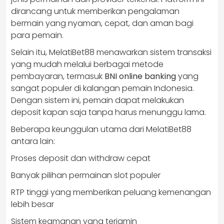
dirancang untuk memberikan pengalaman
bermain yang nyaman, cepat, dan aman bagi
para pemain.
Selain itu, MelatiBet88 menawarkan sistem transaksi
yang mudah melalui berbagai metode
pembayaran, termasuk
BNI online banking
yang
sangat populer di kalangan pemain Indonesia.
Dengan sistem ini, pemain dapat melakukan
deposit kapan saja tanpa harus menunggu lama.
Beberapa keunggulan utama dari MelatiBet88
antara lain:
Proses deposit dan withdraw cepat
Banyak pilihan permainan slot populer
RTP tinggi yang memberikan peluang kemenangan
lebih besar
Sistem keamanan yang terjamin