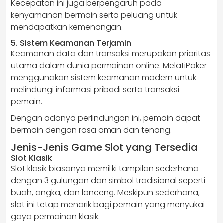
Kecepatan ini juga berpengaruh pada
kenyamanan bermain serta peluang untuk
mendapatkan kemenangan.
5. Sistem Keamanan Terjamin
Keamanan data dan transaksi merupakan prioritas
utama dalam dunia permainan online. MelatiPoker
menggunakan sistem keamanan modern untuk
melindungi informasi pribadi serta transaksi
pemain.
Dengan adanya perlindungan ini, pemain dapat
bermain dengan rasa aman dan tenang.
Jenis-Jenis Game Slot yang Tersedia
Slot Klasik
Slot klasik biasanya memiliki tampilan sederhana
dengan 3 gulungan dan simbol tradisional seperti
buah, angka, dan lonceng. Meskipun sederhana,
slot ini tetap menarik bagi pemain yang menyukai
gaya permainan klasik.