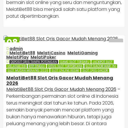
bermain slot online yang seru dan menguntungkan,
MelatiBet88 bisa menjadi salah satu platform yang
patut dipertimbangkan.
08
FEB
admin
2026
MelatiBet88
,
MelatiCasino
,
MelatiGaming
,
MelatiPlay
,
MelatiPoker
DEPOSIT QRIS TANPA POTONGAN
GAME SLOT TERBARU
JACKPOT SLOT
MELATIBET88
RTP TINGGI
SITUS SLOT TERPERCAYA
SLOT GACOR HARI INI
SLOT MUDAH MENANG 2026
SLOT ONLINE RESMI
SLOT QRIS GACOR
MelatiBet88 Slot Qris Gacor Mudah Menang
2026
MelatiBet88 Slot Qris Gacor Mudah Menang 2026
–
Perkembangan permainan slot online di Indonesia
terus meningkat dari tahun ke tahun. Pada 2026,
semakin banyak pemain mencari platform yang
bukan hanya menawarkan hiburan, tetapi juga
peluang menang yang lebih besar. Di antara