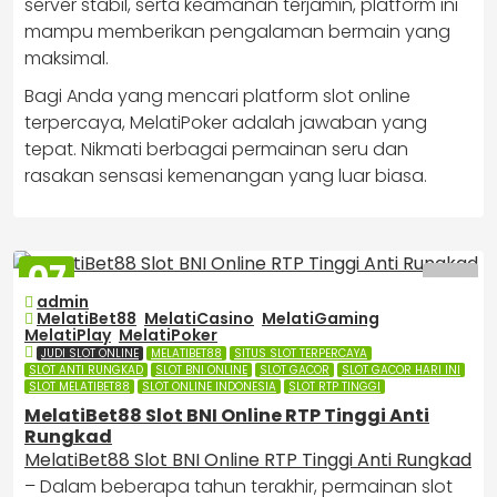
server stabil, serta keamanan terjamin, platform ini
mampu memberikan pengalaman bermain yang
maksimal.
Bagi Anda yang mencari platform slot online
terpercaya, MelatiPoker adalah jawaban yang
tepat. Nikmati berbagai permainan seru dan
rasakan sensasi kemenangan yang luar biasa.
07
MAR
admin
2026
MelatiBet88
,
MelatiCasino
,
MelatiGaming
,
MelatiPlay
,
MelatiPoker
JUDI SLOT ONLINE
MELATIBET88
SITUS SLOT TERPERCAYA
SLOT ANTI RUNGKAD
SLOT BNI ONLINE
SLOT GACOR
SLOT GACOR HARI INI
SLOT MELATIBET88
SLOT ONLINE INDONESIA
SLOT RTP TINGGI
MelatiBet88 Slot BNI Online RTP Tinggi Anti
Rungkad
MelatiBet88 Slot BNI Online RTP Tinggi Anti Rungkad
– Dalam beberapa tahun terakhir, permainan slot