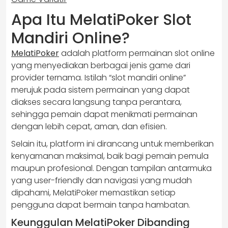
Apa Itu MelatiPoker Slot
Mandiri Online?
MelatiPoker
adalah platform permainan slot online
yang menyediakan berbagai jenis game dari
provider ternama. Istilah “slot mandiri online”
merujuk pada sistem permainan yang dapat
diakses secara langsung tanpa perantara,
sehingga pemain dapat menikmati permainan
dengan lebih cepat, aman, dan efisien.
Selain itu, platform ini dirancang untuk memberikan
kenyamanan maksimal, baik bagi pemain pemula
maupun profesional. Dengan tampilan antarmuka
yang user-friendly dan navigasi yang mudah
dipahami, MelatiPoker memastikan setiap
pengguna dapat bermain tanpa hambatan.
Keunggulan MelatiPoker Dibanding