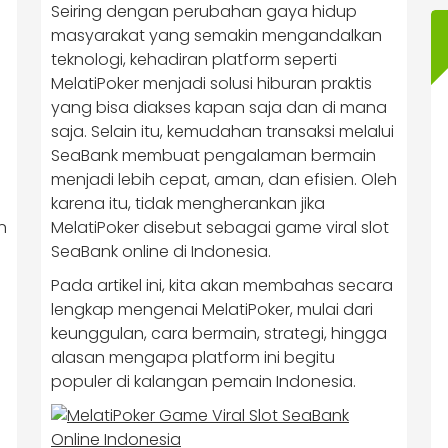
Seiring dengan perubahan gaya hidup
masyarakat yang semakin mengandalkan
teknologi, kehadiran platform seperti
MelatiPoker menjadi solusi hiburan praktis
yang bisa diakses kapan saja dan di mana
saja. Selain itu, kemudahan transaksi melalui
SeaBank membuat pengalaman bermain
menjadi lebih cepat, aman, dan efisien. Oleh
karena itu, tidak mengherankan jika
n
MelatiPoker disebut sebagai game viral slot
SeaBank online di Indonesia.
Pada artikel ini, kita akan membahas secara
lengkap mengenai MelatiPoker, mulai dari
keunggulan, cara bermain, strategi, hingga
alasan mengapa platform ini begitu
populer di kalangan pemain Indonesia.