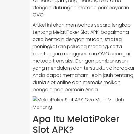
kemenangan yang menarik, terutama
dengan dukungan metode pembayaran
OVO.
Artikel ini akan membahas secara lengkap
tentang MelatiPoker Slot APK, bagaimana
cara bermain dengan mudah, strategi
meningkatkan peluang menang, serta
keuntungan menggunakan OVO sebagai
metode transaksi. Dengan pembahasan
yang mendalam dan terstruktur, diharapka
Anda dapat memahami lebih jauh tentang
dunia slot online dan memaksimalkan
pengalaman bermain Anda.
Apa Itu MelatiPoker
Slot APK?