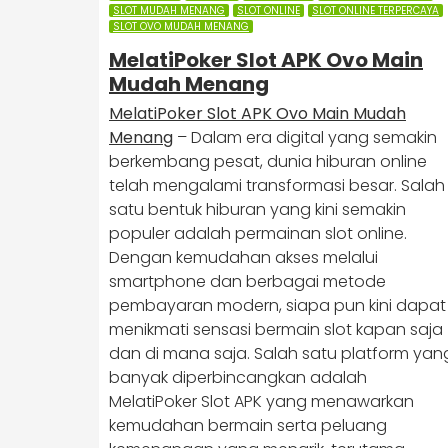
SLOT MUDAH MENANG
SLOT ONLINE
SLOT ONLINE TERPERCAYA
SLOT OVO MUDAH MENANG
MelatiPoker Slot APK Ovo Main
Mudah Menang
MelatiPoker Slot APK Ovo Main Mudah
Menang
– Dalam era digital yang semakin
berkembang pesat, dunia hiburan online
telah mengalami transformasi besar. Salah
satu bentuk hiburan yang kini semakin
populer adalah permainan slot online.
Dengan kemudahan akses melalui
smartphone dan berbagai metode
pembayaran modern, siapa pun kini dapat
menikmati sensasi bermain slot kapan saja
dan di mana saja. Salah satu platform yan
banyak diperbincangkan adalah
MelatiPoker Slot APK yang menawarkan
kemudahan bermain serta peluang