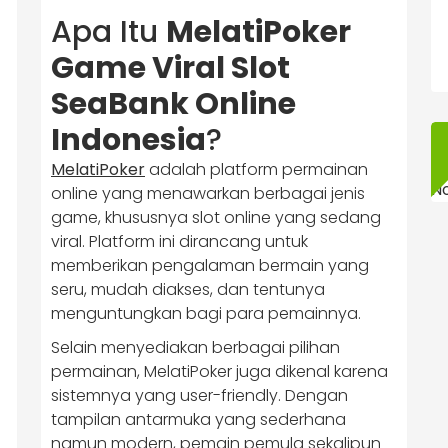
Apa Itu
MelatiPoker
Game Viral Slot
SeaBank Online
Indonesia
?
MelatiPoker
adalah platform permainan
N
online yang menawarkan berbagai jenis
game, khususnya slot online yang sedang
viral. Platform ini dirancang untuk
memberikan pengalaman bermain yang
seru, mudah diakses, dan tentunya
menguntungkan bagi para pemainnya.
Selain menyediakan berbagai pilihan
permainan, MelatiPoker juga dikenal karena
sistemnya yang user-friendly. Dengan
tampilan antarmuka yang sederhana
namun modern, pemain pemula sekalipun