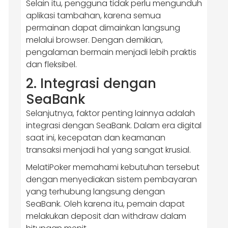
Selain itu, pengguna tidak perlu mengunduh
f
aplikasi tambahan, karena semua
permainan dapat dimainkan langsung
melalui browser. Dengan demikian,
pengalaman bermain menjadi lebih praktis
dan fleksibel.
2. Integrasi dengan
SeaBank
Selanjutnya, faktor penting lainnya adalah
integrasi dengan SeaBank. Dalam era digital
saat ini, kecepatan dan keamanan
transaksi menjadi hal yang sangat krusial.
MelatiPoker memahami kebutuhan tersebut
dengan menyediakan sistem pembayaran
yang terhubung langsung dengan
SeaBank. Oleh karena itu, pemain dapat
melakukan deposit dan withdraw dalam