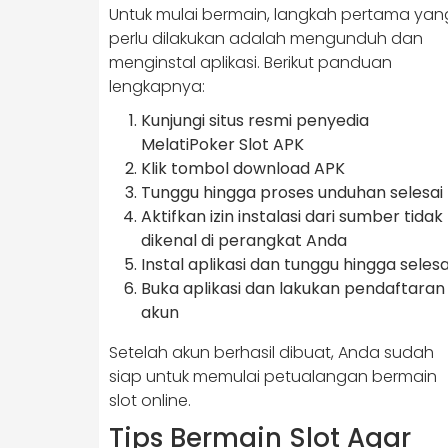
Untuk mulai bermain, langkah pertama yan
perlu dilakukan adalah mengunduh dan
menginstal aplikasi. Berikut panduan
lengkapnya:
Kunjungi situs resmi penyedia
MelatiPoker Slot APK
Klik tombol download APK
Tunggu hingga proses unduhan selesai
Aktifkan izin instalasi dari sumber tidak
dikenal di perangkat Anda
Instal aplikasi dan tunggu hingga selesa
Buka aplikasi dan lakukan pendaftaran
akun
Setelah akun berhasil dibuat, Anda sudah
siap untuk memulai petualangan bermain
slot online.
Tips Bermain Slot Agar