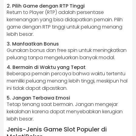
2. Pilih Game dengan RTP Tinggi
Return to Player (RTP) adalah persentase
kemenangan yang bisa didapatkan pemain. Pilih
game dengan RTP tinggi untuk peluang menang
lebih besar.
3. Manfaatkan Bonus
Gunakan bonus dan free spin untuk meningkatkan
peluang tanpa mengeluarkan banyak modal.
4. Bermain di Waktu yang Tepat
Beberapa pemain percaya bahwa waktu tertentu
memiliki peluang menang lebih tinggi, meskipun hal
ini tidak dapat dipastikan.
5. Jangan Terbawa Emosi
Tetap tenang saat bermain. Jangan mengejar
kekalahan karena dapat menyebabkan kerugian
lebih besar.
Jenis-Jenis Game Slot Populer di