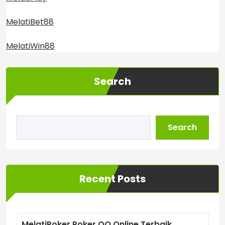
MelatiBet88
MelatiWin88
Search
Search
Recent Posts
MelatiPoker Poker QQ Online Terbaik