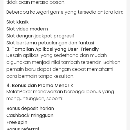
tidak akan merasa bosan.
Beberapa kategori game yang tersedia antara lain:
Slot klasik
Slot video modern
Slot dengan jackpot progresif
Slot bertema petualangan dan fantasi
3. Tampilan Aplikasi yang User-Friendly
Desain aplikasi yang sederhana dan mudah
digunakan menjadi nilai tambah tersendiri. Bahkan
pemain baru dapat dengan cepat memahami
cara bermain tanpa kesulitan.
4. Bonus dan Promo Menarik
MelatiPoker menawarkan berbagai bonus yang
menguntungkan, seperti:
Bonus deposit harian
Cashback mingguan
Free spin
Bonus referral