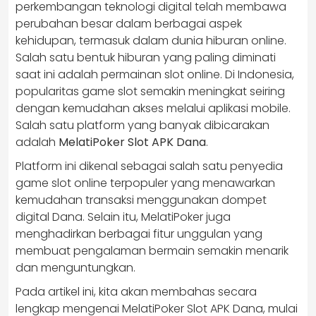
perkembangan teknologi digital telah membawa
perubahan besar dalam berbagai aspek
kehidupan, termasuk dalam dunia hiburan online.
Salah satu bentuk hiburan yang paling diminati
saat ini adalah permainan slot online. Di Indonesia,
popularitas game slot semakin meningkat seiring
dengan kemudahan akses melalui aplikasi mobile.
Salah satu platform yang banyak dibicarakan
adalah
MelatiPoker Slot APK Dana
.
Platform ini dikenal sebagai salah satu penyedia
game slot online terpopuler yang menawarkan
kemudahan transaksi menggunakan dompet
digital Dana. Selain itu, MelatiPoker juga
menghadirkan berbagai fitur unggulan yang
membuat pengalaman bermain semakin menarik
dan menguntungkan.
Pada artikel ini, kita akan membahas secara
lengkap mengenai MelatiPoker Slot APK Dana, mulai