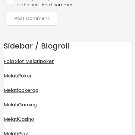
for the next time I comment.
Sidebar / Blogroll
Pola Slot Melatipoker
MelatiPoker
Melatipokerqq
MelatiGaming
MelatiCasino
MelatiPlay