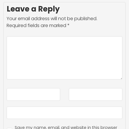
Leave a Reply
Your email address will not be published.
Required fields are marked
*
Save my name, email, and website in this browser