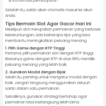
Konfirmasi pembayaran
Setelah itu, saldo akan otomatis masuk ke akun
Anda.
Tips Bermain Slot Agar Gacor Hari Ini
Meskipun slot merupakan permainan yang berbasis
keberuntungan, ada beberapa tips yang bisa
membantu meningkatkan peluang menang.
1. Pilih Game dengan RTP Tinggi
Pertama, pilih permainan slot dengan RTP tinggi.
Biasanya game dengan RTP di atas 96% memiliki
peluang menang yang lebih baik.
2. Gunakan Modal dengan Bijak
Selain itu, penting untuk mengatur modal dengan
baik. Jangan langsung menggunakan seluruh
saldo dalam satu permainan.
Sebaliknya, gunakan strategi bertahap agar
permainan bisa berlangsung lebih lama.