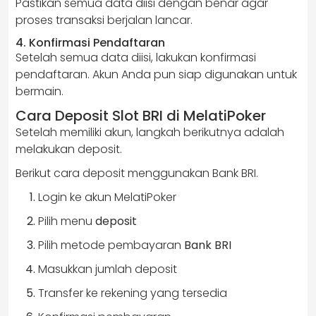
Pastikan semua data diisi dengan benar agar
proses transaksi berjalan lancar.
4. Konfirmasi Pendaftaran
Setelah semua data diisi, lakukan konfirmasi
pendaftaran. Akun Anda pun siap digunakan untuk
bermain.
Cara Deposit Slot BRI di MelatiPoker
Setelah memiliki akun, langkah berikutnya adalah
melakukan deposit.
Berikut cara deposit menggunakan Bank BRI.
Login ke akun MelatiPoker
Pilih menu
deposit
Pilih metode pembayaran
Bank BRI
Masukkan jumlah deposit
Transfer ke rekening yang tersedia