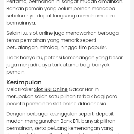
Pertama, permainan ini sangat mudah dimainkan.
Bahkan pemain yang belum pernah mencoba
sebelumnya dapat langsung memahami cara
bermainnya.
Selain itu, slot online juga menawarkan berbagai
tema permainan yang menarik seperti
petualangan, mitologi, hingga film populer.
Tidak hanya itu, potensi kemenangan yang besar
juga menjadi daya tarik utama bagi banyak
pemain.
Kesimpulan
MelatiPoker
Slot BRI Online
Gacor Hari Ini
merupakan salah satu pilihan terbaik bagi para
pecinta permainan slot online di Indonesia.
Dengan berbagai keunggulan seperti deposit
mudah menggunakan Bank BRI, banyak pilihan
permainan, serta peluang kemenangan yang